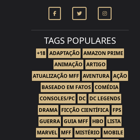
TAGS POPULARES
+18
ADAPTAÇÃO
AMAZON PRIME
ANIMAÇÃO
ARTIGO
ATUALIZAÇÃO MFF
AVENTURA
AÇÃO
BASEADO EM FATOS
COMÉDIA
CONSOLES/PC
DC
DC LEGENDS
DRAMA
FICÇÃO CIENTÍFICA
FPS
GUERRA
GUIA MFF
HBO
LISTA
MARVEL
MFF
MISTÉRIO
MOBILE