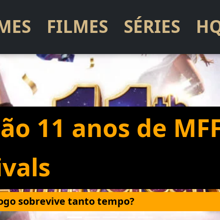
MES
FILMES
SÉRIES
HQ
ção 11 anos de MFF
ivals
ogo sobrevive tanto tempo?