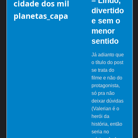
– Lindo,
divertido
e sem o
menor
sentido
Já adianto que
o título do post
se trata do
filme e não do
protagonista,
só pra não
deixar dúvidas
(Valerian é o
herói da
história, então
seria no