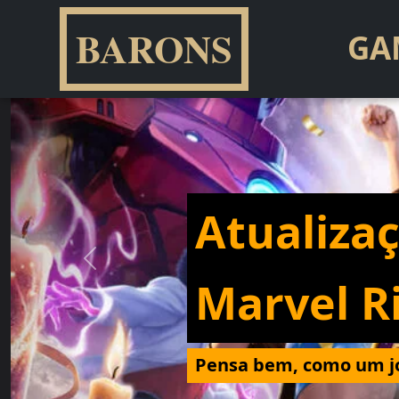
BARONS
GA
Atualiza
Previous
Marvel R
Pensa bem, como um j