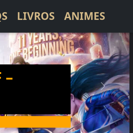
S
LIVROS
ANIMES
 –
Next