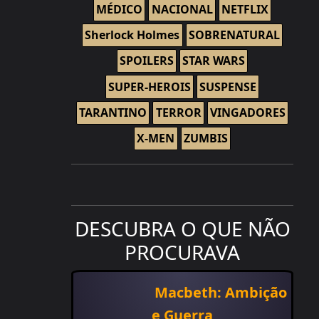
MÉDICO
NACIONAL
NETFLIX
Sherlock Holmes
SOBRENATURAL
SPOILERS
STAR WARS
SUPER-HEROIS
SUSPENSE
TARANTINO
TERROR
VINGADORES
X-MEN
ZUMBIS
DESCUBRA O QUE NÃO
PROCURAVA
Macbeth: Ambição
e Guerra