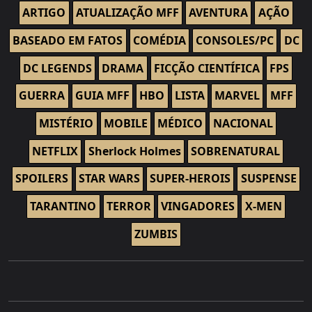
ARTIGO
ATUALIZAÇÃO MFF
AVENTURA
AÇÃO
BASEADO EM FATOS
COMÉDIA
CONSOLES/PC
DC
DC LEGENDS
DRAMA
FICÇÃO CIENTÍFICA
FPS
GUERRA
GUIA MFF
HBO
LISTA
MARVEL
MFF
MISTÉRIO
MOBILE
MÉDICO
NACIONAL
NETFLIX
Sherlock Holmes
SOBRENATURAL
SPOILERS
STAR WARS
SUPER-HEROIS
SUSPENSE
TARANTINO
TERROR
VINGADORES
X-MEN
ZUMBIS