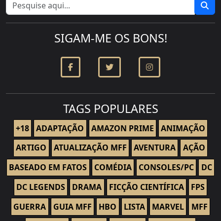
Mais
Posts
SIGAM-ME OS BONS!
TAGS POPULARES
+18
ADAPTAÇÃO
AMAZON PRIME
ANIMAÇÃO
ARTIGO
ATUALIZAÇÃO MFF
AVENTURA
AÇÃO
BASEADO EM FATOS
COMÉDIA
CONSOLES/PC
DC
DC LEGENDS
DRAMA
FICÇÃO CIENTÍFICA
FPS
GUERRA
GUIA MFF
HBO
LISTA
MARVEL
MFF