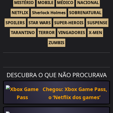
MISTÉRIO
MOBILE
MÉDICO
NACIONAL
NETFLIX
Sherlock Holmes
SOBRENATURAL
SPOILERS
STAR WARS
SUPER-HEROIS
SUSPENSE
TARANTINO
TERROR
VINGADORES
X-MEN
ZUMBIS
DESCUBRA O QUE NÃO PROCURAVA
Chegou: Xbox Game Pass,
o ‘Netflix dos games’