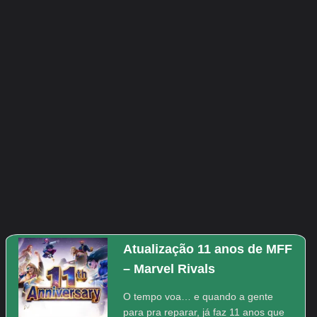
Atualização 11 anos de MFF
– Marvel Rivals
O tempo voa… e quando a gente
para pra reparar, já faz 11 anos que